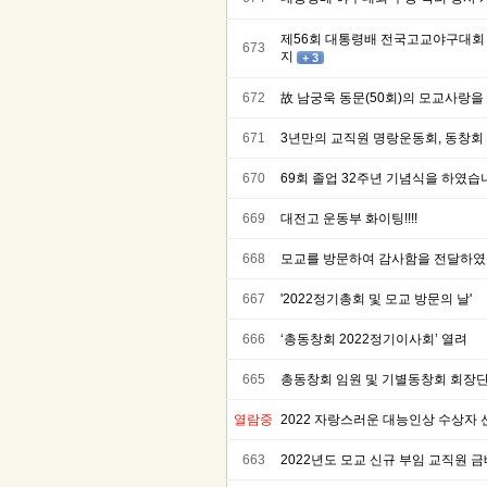
제56회 대통령배 전국고교야구대회 대
673
지
+ 3
672
故 남궁욱 동문(50회)의 모교사랑
671
3년만의 교직원 명랑운동회, 동창회
670
69회 졸업 32주년 기념식을 하였습
669
대전고 운동부 화이팅!!!!
668
모교를 방문하여 감사함을 전달하
667
'2022정기총회 및 모교 방문의 날'
666
‘총동창회 2022정기이사회’ 열려
665
총동창회 임원 및 기별동창회 회장단
열람중
2022 자랑스러운 대능인상 수상자 
663
2022년도 모교 신규 부임 교직원 