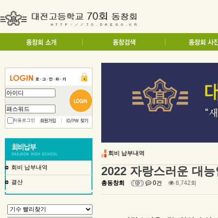
자동로그인
회비 납부내역
회비 납부내역
2022 자랑스러운 대
결산
총동창회
(
)
0건
8,742회