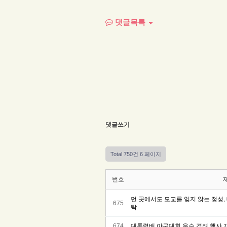
댓글목록
댓글쓰기
Total 750건
6 페이지
번호
먼 곳에서도 모교를 잊지 않는 정성
675
탁
674
대통령배 야구대회 우승 격려 행사 