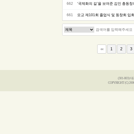
662
‘국제화의 길’을 보여준 김인 총동
661
모교 제101회 졸업식 및 동창회 입
다음
맨끝
1
2
3
(301-803
COPYRIGHT (C) 2