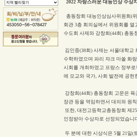
2022
자랑스러운 대능인상 수상자
총동창회 대능인상심사위원회
(
위
회관
3
층 회의실에서 위원회를 열
수도회 사제와 강창희
(44
회
)
총동
김인중
(38
회
)
사제는 서울대학교 
수학하였으며 파리 쟈크 마쏠 화랑
시회를 개최하였고 프랑스 정부로
에 모교와 국가
,
사회 발전에 공헌
강창희
(44
회
)
총동창회 고문은 
장관 등을 역임하면서 대의와 원
또한
,
대전고등학교총동창회 제
25
인정받아 수상자로 선정되었습니
두 분에 대한 시상식은
5
월
21
일
(